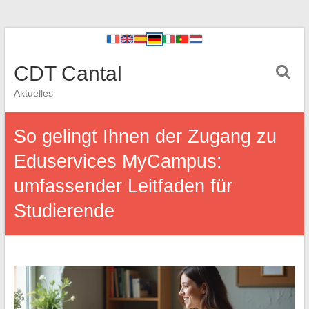
CDT Cantal
Aktuelles
So gelingt Ihnen der Zugang zu
Eduservices MyCampus:
umfassender Leitfaden für
Studierende