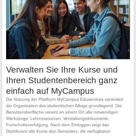
Verwalten Sie Ihre Kurse und
Ihren Studentenbereich ganz
einfach auf MyCampus
Die Nutzung der Plattform MyCampus Eduservices verändert
die Organisation des studentischen Alltags grundlegend. Die
Benutzeroberfläche vereint an einem Ort alle notwendigen
Werkzeuge: Lehrressourcen, Verwaltungsdokumente,
Fortschrittsverfolgung. Nach dem Einloggen zeigt das
Dashboard alle Kurse des Semesters, die verfügbaren