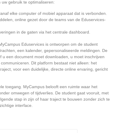
m uw gebruik te optimaliseren:
naf elke computer of mobiel apparaat dat is verbonden.
ddelen, online gezet door de teams van de Eduservices-
everingen in de gaten via het centrale dashboard.
op MyCampus Eduservices is ontworpen om de student
drachten, een kalender, gepersonaliseerde meldingen. De
 of u een document moet downloaden, u moet inschrijven
communiceren. Dit platform bestaat niet alleen: het
ject, voor een duidelijke, directe online ervaring, gericht
ele toegang. MyCampus belooft een ruimte waar het
zonder omwegen of tijdverlies. De student gaat vooruit, met
gende stap in zijn of haar traject te bouwen zonder zich te
ichtige interface.