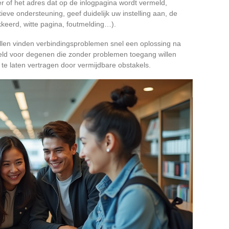
er of het adres dat op de inlogpagina wordt vermeld,
eve ondersteuning, geef duidelijk uw instelling aan, de
kkeerd, witte pagina, foutmelding…).
llen vinden verbindingsproblemen snel een oplossing na
oeld voor degenen die zonder problemen toegang willen
h te laten vertragen door vermijdbare obstakels.