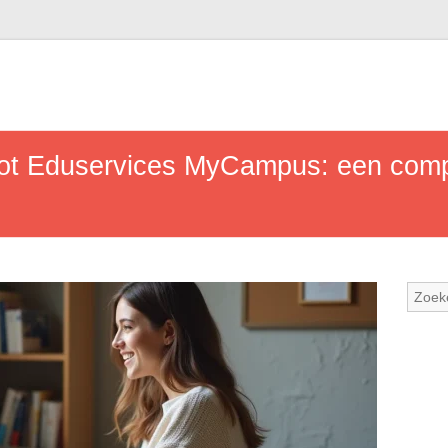
 tot Eduservices MyCampus: een comp