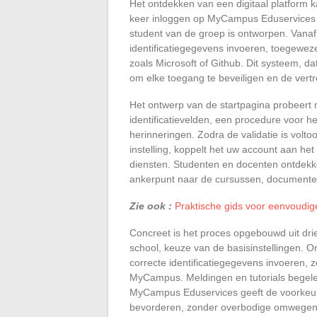
Het ontdekken van een digitaal platform 
keer inloggen op MyCampus Eduservices i
student van de groep is ontworpen. Vanaf 
identificatiegegevens invoeren, toegewez
zoals Microsoft of Github. Dit systeem, da
om elke toegang te beveiligen en de vert
Het ontwerp van de startpagina probeert n
identificatievelden, een procedure voor h
herinneringen. Zodra de validatie is volt
instelling, koppelt het uw account aan het 
diensten. Studenten en docenten ontdek
ankerpunt naar de cursussen, documenten
Zie ook :
Praktische gids voor eenvoudig
Concreet is het proces opgebouwd uit drie 
school, keuze van de basisinstellingen. O
correcte identificatiegegevens invoeren, 
MyCampus. Meldingen en tutorials begele
MyCampus Eduservices geeft de voorkeur
bevorderen, zonder overbodige omwegen