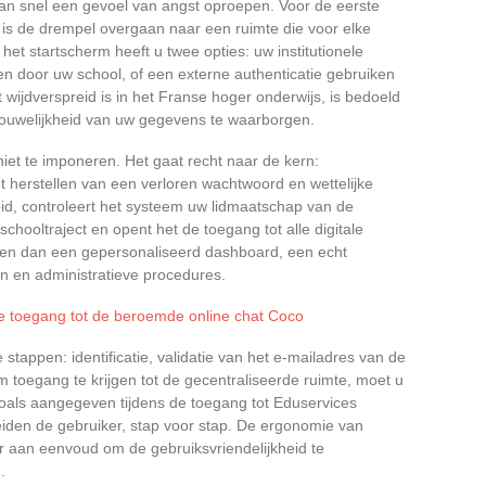
kan snel een gevoel van angst oproepen. Voor de eerste
s de drempel overgaan naar een ruimte die voor elke
het startscherm heeft u twee opties: uw institutionele
en door uw school, of een externe authenticatie gebruiken
t wijdverspreid is in het Franse hoger onderwijs, is bedoeld
rouwelijkheid van uw gegevens te waarborgen.
iet te imponeren. Het gaat recht naar de kern:
et herstellen van een verloren wachtwoord en wettelijke
ooid, controleert het systeem uw lidmaatschap van de
schooltraject en opent het de toegang tot alle digitale
ken dan een gepersonaliseerd dashboard, een echt
 en administratieve procedures.
e toegang tot de beroemde online chat Coco
stappen: identificatie, validatie van het e-mailadres van de
m toegang te krijgen tot de gecentraliseerde ruimte, moet u
zoals aangegeven tijdens de toegang tot Eduservices
iden de gebruiker, stap voor stap. De ergonomie van
 aan eenvoud om de gebruiksvriendelijkheid te
.