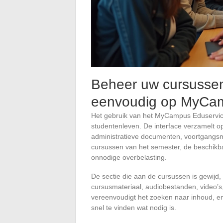
Beheer uw cursussen
eenvoudig op MyCa
Het gebruik van het MyCampus Eduservices
studentenleven. De interface verzamelt op
administratieve documenten, voortgangsmo
cursussen van het semester, de beschik
onnodige overbelasting.
De sectie die aan de cursussen is gewijd, 
cursusmateriaal, audiobestanden, video’s,
vereenvoudigt het zoeken naar inhoud, e
snel te vinden wat nodig is.