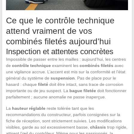
Ce que le contrôle technique
attend vraiment de vos
combinés filetés aujourd’hui
Inspection et attentes concrètes
Impossible de passer entre les mailles : aujourd’hui, les centres
de
contrôle technique
examinent les
combinés filetés
avec
une vigilance accrue. L’accent est mis sur la conformité et l’état
général du système de
suspension
. Pas de place pour le
hasard : chaque
fileté
doit être intact, sans trace de corrosion
importante ou de jeu suspect. La
bague filetée
doit fonctionner
parfaitement ; aucune anomalie ne passe inaperçue.
La
hauteur réglable
reste tolérée tant que les
recommandations du constructeur, parfois consignées sur la
fiche de réception, sont strictement suivies. Les modifications
visibles, garde au sol excessivement basse,
châssis
trop rigide,
attirent l’œil du contrôleur. Même pour les passionnés, la