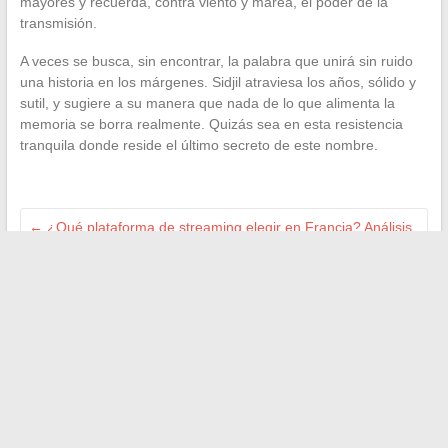
mayores y recuerda, contra viento y marea, el poder de la
transmisión.
A veces se busca, sin encontrar, la palabra que unirá sin ruido
una historia en los márgenes. Sidjil atraviesa los años, sólido y
sutil, y sugiere a su manera que nada de lo que alimenta la
memoria se borra realmente. Quizás sea en esta resistencia
tranquila donde reside el último secreto de este nombre.
←
¿Qué plataforma de streaming elegir en Francia? Análisis
de los servicios más populares
Cómo disfrutar de la televisión gratis durante una estancia en
el hospital
→
Buscar