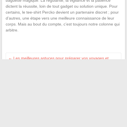
baguette magique. La régularité, la vigilance et la patience
dictent la réussite, loin de tout gadget ou solution unique. Pour
certains, le tee-shirt Percko devient un partenaire discret ; pour
d’autres, une étape vers une meilleure connaissance de leur
corps. Mais au bout du compte, c’est toujours notre colonne qui
arbitre.
←
Les meilleures astuces pour préparer vos voyages et
explorer le monde facilement
Quelle plateforme de streaming choisir en France ? Analyse
des services les plus populaires
→
Recherche