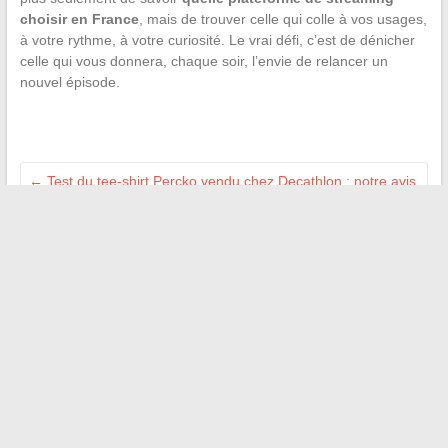
choisir en France
, mais de trouver celle qui colle à vos usages,
à votre rythme, à votre curiosité. Le vrai défi, c’est de dénicher
celle qui vous donnera, chaque soir, l’envie de relancer un
nouvel épisode.
←
Test du tee-shirt Percko vendu chez Decathlon : notre avis
complet et efficacité
L’origine du prénom Sidjil : histoire et mystères d’un prénom
berbère fascinant
→
Recherche