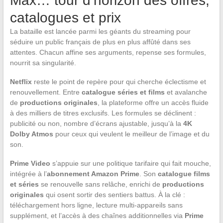
Max… tour d’horizon des offres,
catalogues et prix
La bataille est lancée parmi les géants du streaming pour
séduire un public français de plus en plus affûté dans ses
attentes. Chacun affine ses arguments, repense ses formules,
nourrit sa singularité.
Netflix
reste le point de repère pour qui cherche éclectisme et
renouvellement. Entre
catalogue séries et films
et avalanche
de
productions originales
, la plateforme offre un accès fluide
à des milliers de titres exclusifs. Les formules se déclinent :
publicité ou non, nombre d’écrans ajustable, jusqu’à la
4K
Dolby Atmos
pour ceux qui veulent le meilleur de l’image et du
son.
Prime Video
s’appuie sur une politique tarifaire qui fait mouche,
intégrée à l’
abonnement Amazon Prime
. Son
catalogue films
et séries
se renouvelle sans relâche, enrichi de
productions
originales
qui osent sortir des sentiers battus. À la clé :
téléchargement hors ligne, lecture multi-appareils sans
supplément, et l’accès à des chaînes additionnelles via
Prime