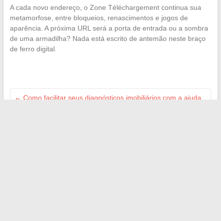
A cada novo endereço, o Zone Téléchargement continua sua
metamorfose, entre bloqueios, renascimentos e jogos de
aparência. A próxima URL será a porta de entrada ou a sombra
de uma armadilha? Nada está escrito de antemão neste braço
de ferro digital.
←
Como facilitar seus diagnósticos imobiliários com a ajuda
de especialistas certificados
As melhores ideias de música para animar o jogo dos 12
meses em um casamento
→
Search