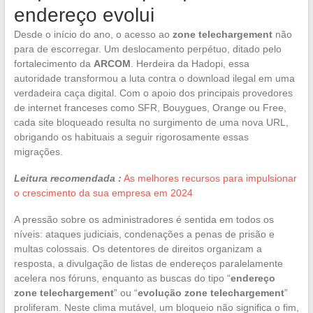
endereço evolui
Desde o início do ano, o acesso ao
zone telechargement
não
para de escorregar. Um deslocamento perpétuo, ditado pelo
fortalecimento da
ARCOM
. Herdeira da Hadopi, essa
autoridade transformou a luta contra o download ilegal em uma
verdadeira caça digital. Com o apoio dos principais provedores
de internet franceses como SFR, Bouygues, Orange ou Free,
cada site bloqueado resulta no surgimento de uma nova URL,
obrigando os habituais a seguir rigorosamente essas
migrações.
Leitura recomendada :
As melhores recursos para impulsionar
o crescimento da sua empresa em 2024
A pressão sobre os administradores é sentida em todos os
níveis: ataques judiciais, condenações a penas de prisão e
multas colossais. Os detentores de direitos organizam a
resposta, a divulgação de listas de endereços paralelamente
acelera nos fóruns, enquanto as buscas do tipo “
endereço
zone telechargement
” ou “
evolução zone telechargement
”
proliferam. Neste clima mutável, um bloqueio não significa o fim,