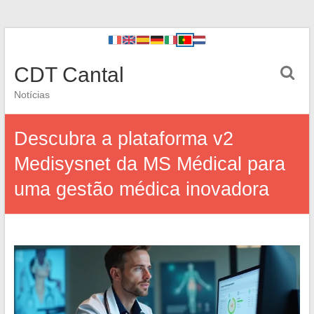
CDT Cantal
Notícias
Descubra a plataforma v2
Medisysnet da MS Médical para
uma gestão médica inovadora