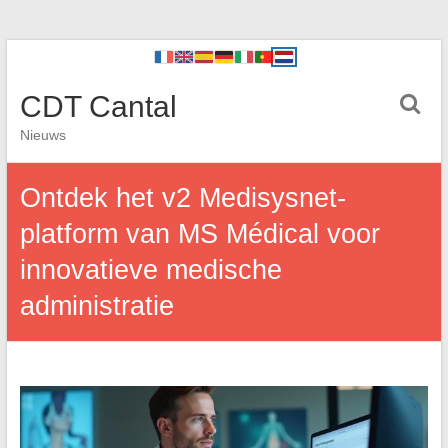
CDT Cantal
Nieuws
Ontdek het v2 Medisysnet-
platform van MS Médical voor
innovatieve medische
administratie