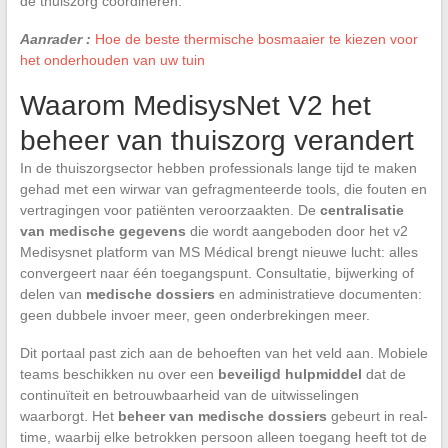
de thuiszorg coördineren.
Aanrader :
Hoe de beste thermische bosmaaier te kiezen voor
het onderhouden van uw tuin
Waarom MedisysNet V2 het
beheer van thuiszorg verandert
In de thuiszorgsector hebben professionals lange tijd te maken
gehad met een wirwar van gefragmenteerde tools, die fouten en
vertragingen voor patiënten veroorzaakten. De
centralisatie
van medische gegevens
die wordt aangeboden door het v2
Medisysnet platform van MS Médical brengt nieuwe lucht: alles
convergeert naar één toegangspunt. Consultatie, bijwerking of
delen van
medische dossiers
en administratieve documenten:
geen dubbele invoer meer, geen onderbrekingen meer.
Dit portaal past zich aan de behoeften van het veld aan. Mobiele
teams beschikken nu over een
beveiligd hulpmiddel
dat de
continuïteit en betrouwbaarheid van de uitwisselingen
waarborgt. Het
beheer van medische dossiers
gebeurt in real-
time, waarbij elke betrokken persoon alleen toegang heeft tot de