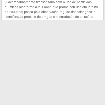
O acompanhamento fitossanitário sem o uso de pesticidas
químicos (conforme a lei Labbé que proíbe seu uso em jardins
particulares) passa pela observação regular das folhagens, a
identificação precoce de pragas e a introdução de soluções
biológicas como auxiliares ou purins vegetais.
Um jardim mantido por um profissional de espaços verdes não
precisa de intervenções pesadas.
A regularidade das
manutenções evita retrabalhos custosos
e mantém um
ambiente saudável tanto para as plantações quanto para os
usuários. Confiar a criação e a manutenção a um mesmo
prestador garante uma coerência entre o projeto inicial e sua
evolução temporada após temporada.
←
Simplificar a informática no dia a dia: soluções e dicas
para todos os usuários
Inspire-se nas melhores ideias de decoração para
transformar sua casa facilmente
→