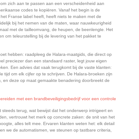
n om zich aan te passen aan een verscheidenheid aan
rikaanse codes te kopiëren. Vanaf het begin is de
het Franse label heeft, heeft niets te maken met de
uidelijk bij het nemen van de maten, waar nauwkeurigheid
llemaal met de tailleomvang, de heupen, de beenlengte. Het
 om teleurstelling bij de levering van het pakket te
e moet hebben: raadpleeg de Halara-maatgids, die direct op
eel preciezer dan een standaard raster, legt jouw eigen
oeken. Een advies dat vaak terugkomt bij de vaste klanten:
e tijd om elk cijfer op te schrijven. De Halara-broeken zijn
n, en deze op maat gemaakte benadering doorbreekt de
ereiden met een brandbeveiligingsbedrijf voor een controle
steeds terug, wat bewijst dat het onderwerp intrigeert en
den, vertrouwt het merk op concrete zaken: de snit van het
ehoogte, alles telt mee. Ervaren klanten weten het: elk detail
eten we de automatismen, we steunen op tastbare criteria,