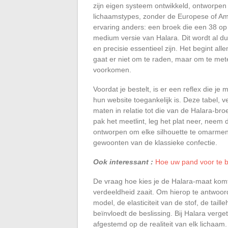
zijn eigen systeem ontwikkeld, ontworpe
lichaamstypes, zonder de Europese of Ame
ervaring anders: een broek die een 38 op 
medium versie van Halara. Dit wordt al d
en precisie essentieel zijn. Het begint a
gaat er niet om te raden, maar om te meten
voorkomen.
Voordat je bestelt, is er een reflex die j
hun website toegankelijk is. Deze tabel, v
maten in relatie tot die van de Halara-br
pak het meetlint, leg het plat neer, neem d
ontworpen om elke silhouette te omarme
gewoonten van de klassieke confectie.
Ook interessant :
Hoe uw pand voor te b
De vraag hoe kies je de Halara-maat komt 
verdeeldheid zaait. Om hierop te antwoor
model, de elasticiteit van de stof, de taill
beïnvloedt de beslissing. Bij Halara verg
afgestemd op de realiteit van elk lichaam.