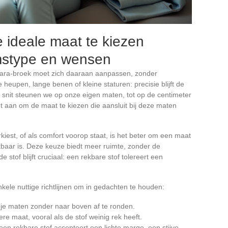
e ideale maat te kiezen
mstype en wensen
Halara-broek moet zich daaraan aanpassen, zonder
heupen, lange benen of kleine staturen: precisie blijft de
snit steunen we op onze eigen maten, tot op de centimeter
t aan om de maat te kiezen die aansluit bij deze maten
kiest, of als comfort voorop staat, is het beter om een maat
rekbaar is. Deze keuze biedt meer ruimte, zonder de
 stof blijft cruciaal: een rekbare stof tolereert een
enkele nuttige richtlijnen om in gedachten te houden:
 je maten zonder naar boven af te ronden.
ere maat, vooral als de stof weinig rek heeft.
een rekbare stof accepteert een lichte marge, een stijve