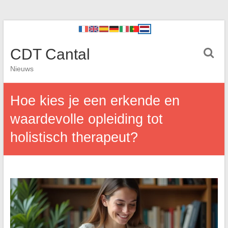
CDT Cantal
Nieuws
Hoe kies je een erkende en
waardevolle opleiding tot
holistisch therapeut?