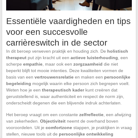
Essentiële vaardigheden en tips
voor een succesvolle
carrièreswitch in de sector
In dit beroep verweven praktijk en houding zich. De
holistisch
therapeut
put zijn kracht uit een
actieve luisterhouding
, een
scherpe
empathie
, maar ook een
zorgzaamheid
die niet
beperkt blijft tot mooie intenties. Deze kwaliteiten vormen de
basis van een
vertrouwensrelatie
en maken een
persoonlijke
begeleiding
mogelijk waarin elke persoon zich begrepen voelt.
Weten hoe je een
therapeutisch kader
kunt creëren dat
geruststellend is, waar authenticiteit en respect de norm zijn,
onderscheidt degenen die een blijvende indruk achterlaten.
Het beroep vraagt om een constante
zelfreflectie
, een afwijzing
van zekerheden.
Objectiviteit
neemt de overhand boven
vooroordelen. Uit je
comfortzone
stappen, je praktijken in vraag
stellen, nieuwe tools uit de
persoonlijke ontwikkeling