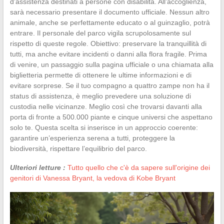
d’assistenza destinati a persone con disabilità. All’accoglienza,
sarà necessario presentare il documento ufficiale. Nessun altro
animale, anche se perfettamente educato o al guinzaglio, potrà
entrare. Il personale del parco vigila scrupolosamente sul
rispetto di queste regole. Obiettivo: preservare la tranquillità di
tutti, ma anche evitare incidenti o danni alla flora fragile. Prima
di venire, un passaggio sulla pagina ufficiale o una chiamata alla
biglietteria permette di ottenere le ultime informazioni e di
evitare sorprese. Se il tuo compagno a quattro zampe non ha il
status di assistenza, è meglio prevedere una soluzione di
custodia nelle vicinanze. Meglio così che trovarsi davanti alla
porta di fronte a 500.000 piante e cinque universi che aspettano
solo te. Questa scelta si inserisce in un approccio coerente:
garantire un’esperienza serena a tutti, proteggere la
biodiversità, rispettare l’equilibrio del parco.
Ulteriori letture :
Tutto quello che c'è da sapere sull'origine dei
genitori di Vanessa Bryant, la vedova di Kobe Bryant