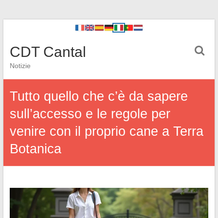
CDT Cantal
Notizie
Tutto quello che c’è da sapere
sull’accesso e le regole per
venire con il proprio cane a Terra
Botanica