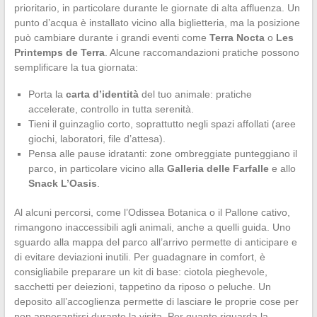
prioritario, in particolare durante le giornate di alta affluenza. Un
punto d’acqua è installato vicino alla biglietteria, ma la posizione
può cambiare durante i grandi eventi come
Terra Nocta
o
Les
Printemps de Terra
. Alcune raccomandazioni pratiche possono
semplificare la tua giornata:
Porta la
carta d’identità
del tuo animale: pratiche
accelerate, controllo in tutta serenità.
Tieni il guinzaglio corto, soprattutto negli spazi affollati (aree
giochi, laboratori, file d’attesa).
Pensa alle pause idratanti: zone ombreggiate punteggiano il
parco, in particolare vicino alla
Galleria delle Farfalle
e allo
Snack L’Oasis
.
Al alcuni percorsi, come l’Odissea Botanica o il Pallone cativo,
rimangono inaccessibili agli animali, anche a quelli guida. Uno
sguardo alla mappa del parco all’arrivo permette di anticipare e
di evitare deviazioni inutili. Per guadagnare in comfort, è
consigliabile preparare un kit di base: ciotola pieghevole,
sacchetti per deiezioni, tappetino da riposo o peluche. Un
deposito all’accoglienza permette di lasciare le proprie cose per
non appesantirsi durante la visita. Per quanto riguarda la