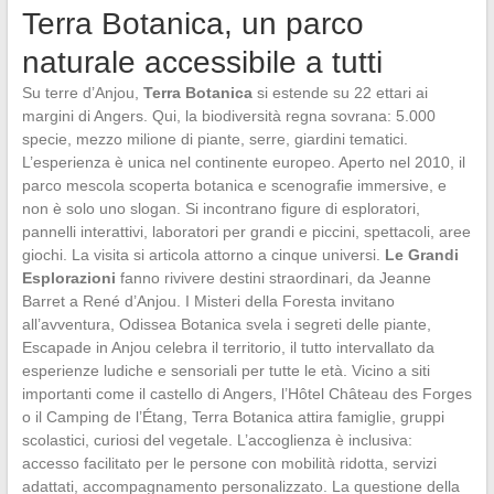
Terra Botanica, un parco
naturale accessibile a tutti
Su terre d’Anjou,
Terra Botanica
si estende su 22 ettari ai
margini di Angers. Qui, la biodiversità regna sovrana: 5.000
specie, mezzo milione di piante, serre, giardini tematici.
L’esperienza è unica nel continente europeo. Aperto nel 2010, il
parco mescola scoperta botanica e scenografie immersive, e
non è solo uno slogan. Si incontrano figure di esploratori,
pannelli interattivi, laboratori per grandi e piccini, spettacoli, aree
giochi. La visita si articola attorno a cinque universi.
Le Grandi
Esplorazioni
fanno rivivere destini straordinari, da Jeanne
Barret a René d’Anjou. I Misteri della Foresta invitano
all’avventura, Odissea Botanica svela i segreti delle piante,
Escapade in Anjou celebra il territorio, il tutto intervallato da
esperienze ludiche e sensoriali per tutte le età. Vicino a siti
importanti come il castello di Angers, l’Hôtel Château des Forges
o il Camping de l’Étang, Terra Botanica attira famiglie, gruppi
scolastici, curiosi del vegetale. L’accoglienza è inclusiva:
accesso facilitato per le persone con mobilità ridotta, servizi
adattati, accompagnamento personalizzato. La questione della