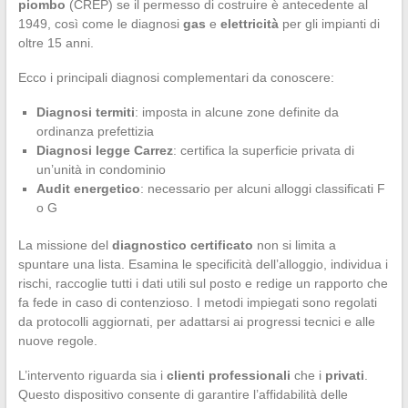
piombo
(CREP) se il permesso di costruire è antecedente al
1949, così come le diagnosi
gas
e
elettricità
per gli impianti di
oltre 15 anni.
Ecco i principali diagnosi complementari da conoscere:
Diagnosi termiti
: imposta in alcune zone definite da
ordinanza prefettizia
Diagnosi legge Carrez
: certifica la superficie privata di
un’unità in condominio
Audit energetico
: necessario per alcuni alloggi classificati F
o G
La missione del
diagnostico certificato
non si limita a
spuntare una lista. Esamina le specificità dell’alloggio, individua i
rischi, raccoglie tutti i dati utili sul posto e redige un rapporto che
fa fede in caso di contenzioso. I metodi impiegati sono regolati
da protocolli aggiornati, per adattarsi ai progressi tecnici e alle
nuove regole.
L’intervento riguarda sia i
clienti professionali
che i
privati
.
Questo dispositivo consente di garantire l’affidabilità delle