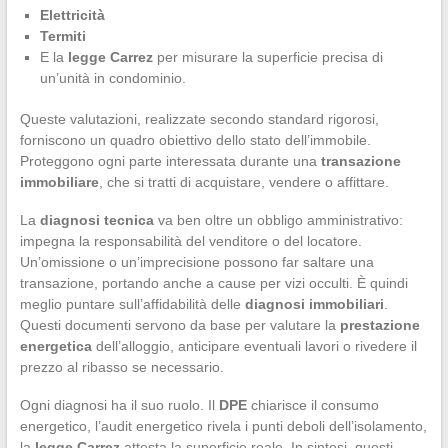
Elettricità
Termiti
E la
legge Carrez
per misurare la superficie precisa di
un’unità in condominio.
Queste valutazioni, realizzate secondo standard rigorosi,
forniscono un quadro obiettivo dello stato dell’immobile.
Proteggono ogni parte interessata durante una
transazione
immobiliare
, che si tratti di acquistare, vendere o affittare.
La
diagnosi tecnica
va ben oltre un obbligo amministrativo:
impegna la responsabilità del venditore o del locatore.
Un’omissione o un’imprecisione possono far saltare una
transazione, portando anche a cause per vizi occulti. È quindi
meglio puntare sull’affidabilità delle
diagnosi immobiliari
.
Questi documenti servono da base per valutare la
prestazione
energetica
dell’alloggio, anticipare eventuali lavori o rivedere il
prezzo al ribasso se necessario.
Ogni diagnosi ha il suo ruolo. Il
DPE
chiarisce il consumo
energetico, l’audit energetico rivela i punti deboli dell’isolamento,
la
legge Carrez
attesta la superficie reale. In sintesi, questi