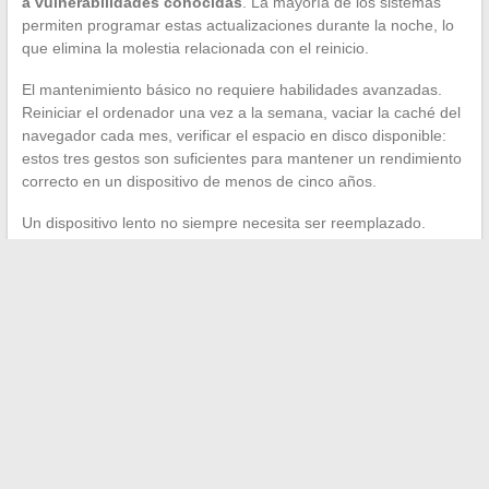
a vulnerabilidades conocidas
. La mayoría de los sistemas
permiten programar estas actualizaciones durante la noche, lo
que elimina la molestia relacionada con el reinicio.
El mantenimiento básico no requiere habilidades avanzadas.
Reiniciar el ordenador una vez a la semana, vaciar la caché del
navegador cada mes, verificar el espacio en disco disponible:
estos tres gestos son suficientes para mantener un rendimiento
correcto en un dispositivo de menos de cinco años.
Un dispositivo lento no siempre necesita ser reemplazado.
Antes de considerar una compra,
desinstalar los programas
no utilizados y desactivar los programas al inicio
a menudo
produce una mejora perceptible en la reactividad.
La simplificación informática no pasa por dominar todas las
herramientas disponibles, sino por la elección deliberada de
usar pocas, bien configuradas y mantenidas actualizadas. El
resto son hábitos que se instalan en unas pocas semanas de
práctica regular.