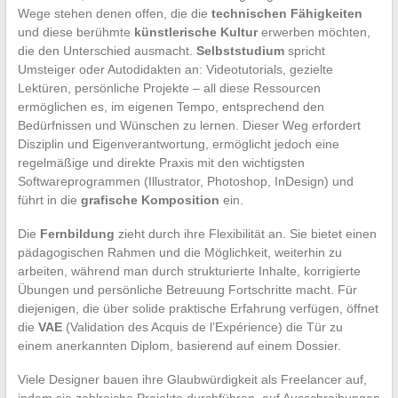
Wege stehen denen offen, die die
technischen Fähigkeiten
und diese berühmte
künstlerische Kultur
erwerben möchten,
die den Unterschied ausmacht.
Selbststudium
spricht
Umsteiger oder Autodidakten an: Videotutorials, gezielte
Lektüren, persönliche Projekte – all diese Ressourcen
ermöglichen es, im eigenen Tempo, entsprechend den
Bedürfnissen und Wünschen zu lernen. Dieser Weg erfordert
Disziplin und Eigenverantwortung, ermöglicht jedoch eine
regelmäßige und direkte Praxis mit den wichtigsten
Softwareprogrammen (Illustrator, Photoshop, InDesign) und
führt in die
grafische Komposition
ein.
Die
Fernbildung
zieht durch ihre Flexibilität an. Sie bietet einen
pädagogischen Rahmen und die Möglichkeit, weiterhin zu
arbeiten, während man durch strukturierte Inhalte, korrigierte
Übungen und persönliche Betreuung Fortschritte macht. Für
diejenigen, die über solide praktische Erfahrung verfügen, öffnet
die
VAE
(Validation des Acquis de l’Expérience) die Tür zu
einem anerkannten Diplom, basierend auf einem Dossier.
Viele Designer bauen ihre Glaubwürdigkeit als Freelancer auf,
indem sie zahlreiche Projekte durchführen, auf Ausschreibungen