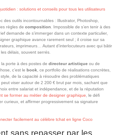
quotidien : solutions et conseils pour tous les utilisateurs
c des outils incontournables : Illustrator, Photoshop,
les règles de
composition
. Impossible de s’en tenir à des
rief demande de s’immerger dans un contexte particulier,
signer graphique avance rarement seul ; il croise sur sa
rateurs, imprimeurs… Autant d’interlocuteurs avec qui bâtir
les délais, souvent serrés.
r la porte à des postes de
directeur artistique
ou de
chose, c’est le
book
, ce portfolio de réalisations concrètes,
du style, de la capacité à résoudre des problématiques
 peut viser autour de 2 200 € brut par mois, sachant que
hoix entre salariat et indépendance, et de la réputation
 se former au métier de designer graphique
, le défi
er curieux, et affirmer progressivement sa signature
necter facilement au célèbre tchat en ligne Coco
nt sans repasser par les