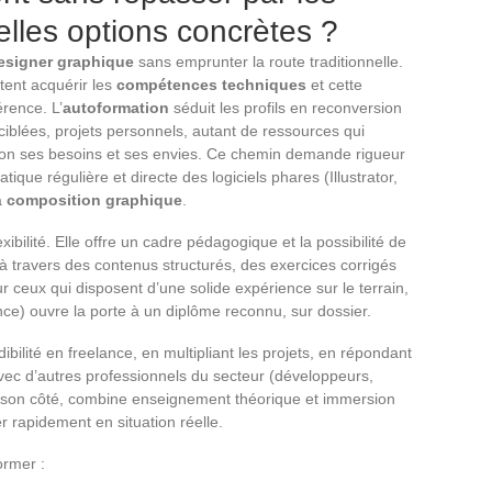
elles options concrètes ?
esigner graphique
sans emprunter la route traditionnelle.
itent acquérir les
compétences techniques
et cette
férence. L’
autoformation
séduit les profils en reconversion
 ciblées, projets personnels, autant de ressources qui
lon ses besoins et ses envies. Ce chemin demande rigueur
tique régulière et directe des logiciels phares (Illustrator,
a
composition graphique
.
exibilité. Elle offre un cadre pédagogique et la possibilité de
t à travers des contenus structurés, des exercices corrigés
ceux qui disposent d’une solide expérience sur le terrain,
nce) ouvre la porte à un diplôme reconnu, sur dossier.
bilité en freelance, en multipliant les projets, en répondant
avec d’autres professionnels du secteur (développeurs,
e son côté, combine enseignement théorique et immersion
r rapidement en situation réelle.
ormer :