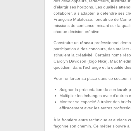
des développeurs, rédacteurs, illustrateu
d’élargir ses horizons. Les qualités atten
collaborer, à s’adapter, à défendre ses cho
Françoise Malafosse, fondatrice de Come
missions de confiance, misant sur la qual
chaque décision créative.
Construire un
réseau
professionnel deman
participation à des concours, des atelier
stimulent la créativité. Certains noms ré
Carolyn Davidson (logo Nike), Max Mieding
quotidien, dans l’échange et la qualité de
Pour renforcer sa place dans ce secteur, il 
Soigner la présentation de son
book
p
Multiplier les échanges avec d’autres c
Montrer sa capacité à traiter des briefs
efficacement avec les autres professi
À la frontière entre technique et audace 
façonne son chemin. Ce métier s’ouvre à 