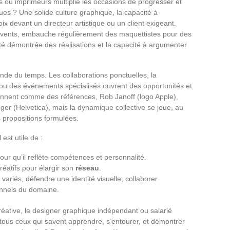
rs ou imprimeurs multiplie les occasions de progresser et
dues ? Une solide culture graphique, la capacité à
ix devant un directeur artistique ou un client exigeant.
vents, embauche régulièrement des maquettistes pour des
ité démontrée des réalisations et la capacité à argumenter
de du temps. Les collaborations ponctuelles, la
s ou des événements spécialisés ouvrent des opportunités et
sonnent comme des références, Rob Janoff (logo Apple),
er (Helvetica), mais la dynamique collective se joue, au
s propositions formulées.
est utile de :
our qu’il reflète compétences et personnalité.
réatifs pour élargir son
réseau
.
 variés, défendre une identité visuelle, collaborer
onnels du domaine.
créative, le designer graphique indépendant ou salarié
tous ceux qui savent apprendre, s’entourer, et démontrer