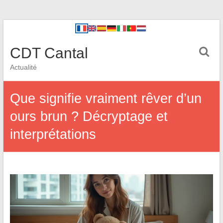
CDT Cantal
Actualité
Que signifie vraiment rêver d’un
ours brun ? Décryptage et
interprétations