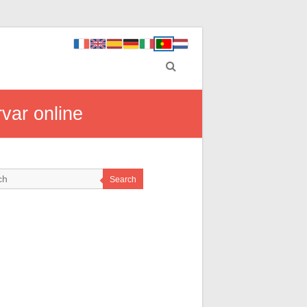
rvar online
Search