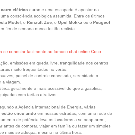
m
carro elétrico
durante uma escapada é apostar na
 uma consciência ecológica assumida. Entre os últimos
esla Model
, o
Renault Zoe
, o
Opel Mokka
ou o
Peugeot
um fim de semana nunca foi tão realista.
:
ra se conectar facilmente ao famoso chat online Coco
lação, emissões em queda livre, tranquilidade nos centros
rais muito frequentados no verão.
 suaves, painel de controle conectado, serenidade a
 a viagem.
létrica geralmente é mais acessível do que a gasolina,
uipadas com tarifas atrativas.
gundo a Agência Internacional de Energia, várias
s estão circulando
em nossas estradas, com uma rede de
aumento de potência leva as locadoras a se adaptarem,
ar antes de comprar, viajar em família ou fazer um simples
que mais se adequa, mesmo na última hora.