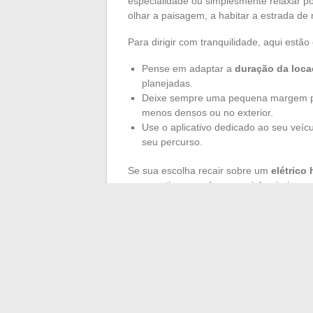
especialidade ou simplesmente relaxar po
olhar a paisagem, a habitar a estrada de 
Para dirigir com tranquilidade, aqui estão 
Pense em adaptar a
duração da loc
planejadas.
Deixe sempre uma pequena margem para
menos densos ou no exterior.
Use o aplicativo dedicado ao seu veíc
seu percurso.
Se sua escolha recair sobre um
elétrico 
mas continua sendo essencial: priorize a
pontos de carga. Alugar um carro elétri
viajante que combina antecipação, curios
cada quilômetro percorrido.
Cada experiência traça o caminho para u
sem barulho, sem emissões, mas com a s
realmente livre?