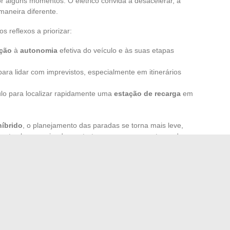
r alguns momentos. O elétrico convida a desacelerar, a
maneira diferente.
os reflexos a priorizar:
ação
à
autonomia
efetiva do veículo e às suas etapas
 lidar com imprevistos, especialmente em itinerários
ulo para localizar rapidamente uma
estação de recarga
em
híbrido
, o planejamento das paradas se torna mais leve,
s rotas bem equipadas, estruture o percurso em torno dos
co é uma verdadeira mudança de mentalidade, a de um
idade e serenidade, para aproveitar de maneira diferente
m turismo diferente. E se a próxima aventura acontecesse
ensação de inventar uma nova maneira de se mover,