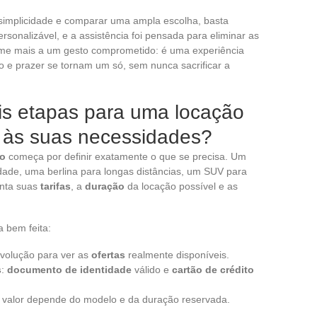
simplicidade e comparar uma ampla escolha, basta
ersonalizável, e a assistência foi pensada para eliminar as
esume mais a um gesto comprometido: é uma experiência
e prazer se tornam um só, sem nunca sacrificar a
ais etapas para uma locação
a às suas necessidades?
co
começa por definir exatamente o que se precisa. Um
dade, uma berlina para longas distâncias, um SUV para
enta suas
tarifas
, a
duração
da locação possível e as
a bem feita:
devolução para ver as
ofertas
realmente disponíveis.
s
:
documento de identidade
válido e
cartão de crédito
u valor depende do modelo e da duração reservada.