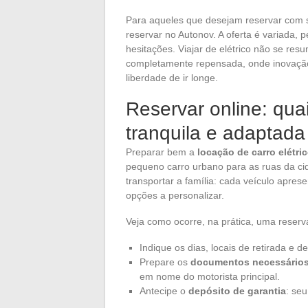
Para aqueles que desejam reservar com 
reservar no Autonov. A oferta é variada, p
hesitações. Viajar de elétrico não se r
completamente repensada, onde inovação 
liberdade de ir longe.
Reservar online: qu
tranquila e adaptad
Preparar bem a
locação de carro elétri
pequeno carro urbano para as ruas da ci
transportar a família: cada veículo apres
opções a personalizar.
Veja como ocorre, na prática, uma reserv
Indique os dias, locais de retirada e 
Prepare os
documentos necessário
em nome do motorista principal.
Antecipe o
depósito de garantia
: se