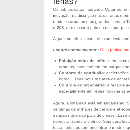
férias?
Os hábitos estão mudando. Optar por u
inovação, na discrição nas estradas e em
modelos urbanos e os grandes como o
T
e-208
, atravessar o país ou escapar por 
Alguns benefícios concretos se destacam
Leitura complementar :
Guia prático pa
Poluição reduzida
: silêncio em circu
urbanos, mas também em parques natu
Conforto de condução
: acelerações
bordo… Uma nova maneira de encarar
Controle do orçamento
: a recarga e
especialmente em redes rodoviárias eq
Agora, a dinâmica está em andamento. Se
centenas de milhares de
carros elétrico
estações que não para de crescer. Esse 
democratizando o elétrico. Seja para test
teste, todos podem encontrar o modelo 