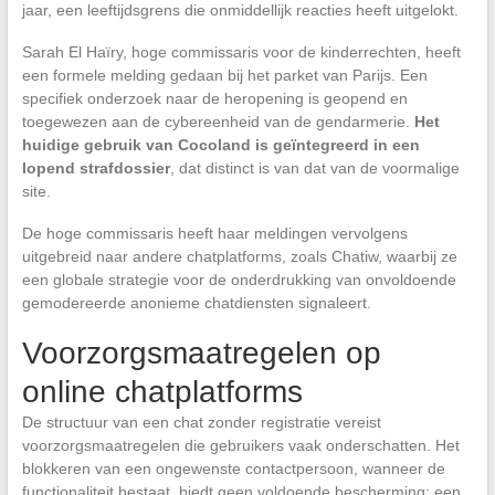
jaar, een leeftijdsgrens die onmiddellijk reacties heeft uitgelokt.
Sarah El Haïry, hoge commissaris voor de kinderrechten, heeft
een formele melding gedaan bij het parket van Parijs. Een
specifiek onderzoek naar de heropening is geopend en
toegewezen aan de cybereenheid van de gendarmerie.
Het
huidige gebruik van Cocoland is geïntegreerd in een
lopend strafdossier
, dat distinct is van dat van de voormalige
site.
De hoge commissaris heeft haar meldingen vervolgens
uitgebreid naar andere chatplatforms, zoals Chatiw, waarbij ze
een globale strategie voor de onderdrukking van onvoldoende
gemodereerde anonieme chatdiensten signaleert.
Voorzorgsmaatregelen op
online chatplatforms
De structuur van een chat zonder registratie vereist
voorzorgsmaatregelen die gebruikers vaak onderschatten. Het
blokkeren van een ongewenste contactpersoon, wanneer de
functionaliteit bestaat, biedt geen voldoende bescherming: een