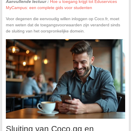
Aanvullende lectuur :
Hoe u toegang krijgt tot Eduservices
MyCampus: een complete gids voor studenten
Voor degenen die eenvoudig willen inloggen op Coco.fr, moet
men weten dat de toegangsvoorwaarden zijn veranderd sinds
de sluiting van het oorspronkelijke domein.
Sluiting van Coco.gg en