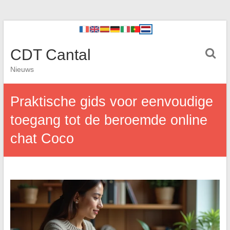
CDT Cantal
Nieuws
Praktische gids voor eenvoudige
toegang tot de beroemde online
chat Coco