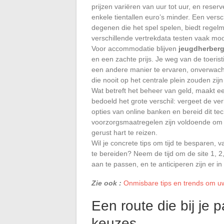
prijzen variëren van uur tot uur, en res
enkele tientallen euro’s minder. Een vers
degenen die het spel spelen, biedt regelm
verschillende vertrekdata testen vaak mo
Voor accommodatie blijven
jeugdherber
en een zachte prijs. Je weg van de toerist
een andere manier te ervaren, onverwacht
die nooit op het centrale plein zouden zi
Wat betreft het beheer van geld, maakt 
bedoeld het grote verschil: vergeet de ve
opties van online banken en bereid dit te
voorzorgsmaatregelen zijn voldoende om 
gerust hart te reizen.
Wil je concrete tips om tijd te besparen, 
te bereiden? Neem de tijd om de site 1, 2,
aan te passen, en te anticiperen zijn er in
Zie ook :
Onmisbare tips en trends om uw
Een route die bij je 
keuzes