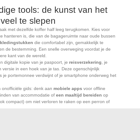
ge tools: de kunst van het
 veel te slepen
aak met dezelfde koffer half leeg terugkomen. Kies voor
te hanteren is, die van de bagageruimte naar oude bussen
kledingstukken
die comfortabel zijn, gemakkelijk te
en de bestemming. Een snelle overweging voordat je de
ndere kant van de wereld.
en digitale kopie van je paspoort, je
reisverzekering
, je
versie in een hoek van je tas. Deze ogenschijnlijk
ls je portemonnee verdwijnt of je smartphone onderweg het
onofficiële gids: denk aan
mobiele apps
voor offline
 vinden van accommodatie of
een maaltijd bereiden
op
ok compact) om niet verloren te raken op een perron of
: elke luchtvaartmaatschappij heeft zijn eigen eisen voor de
spullen binnen handbereik zijn, een mini-toilettas, enkele
 een roadtrip: de essentie van de voorbereiding is
, voor het onverwachte, voor dat voorwerp dat je meeneemt