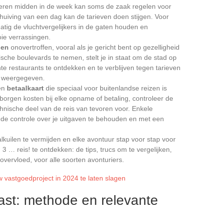
erveren midden in de week kan soms de zaak regelen voor
chuiving van een dag kan de tarieven doen stijgen. Voor
atig de vluchtvergelijkers in de gaten houden en
oie verrassingen.
gen
onovertroffen, vooral als je gericht bent op gezelligheid
ische boulevards te nemen, stelt je in staat om de stad op
e restaurants te ontdekken en te verblijven tegen tarieven
jn weergegeven.
een
betaalkaart
die speciaal voor buitenlandse reizen is
rborgen kosten bij elke opname of betaling, controleer de
chnische deel van de reis van tevoren voor. Enkele
de controle over je uitgaven te behouden en met een
valkuilen te vermijden en elke avontuur stap voor stap voor
 3 … reis! te ontdekken: de tips, trucs om te vergelijken,
 overvloed, voor alle soorten avonturiers.
 vastgoedproject in 2024 te laten slagen
past: methode en relevante