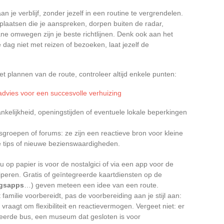
 je verblijf, zonder jezelf in een routine te vergrendelen.
 plaatsen die je aanspreken, dorpen buiten de radar,
e omwegen zijn je beste richtlijnen. Denk ook aan het
dag niet met reizen of bezoeken, laat jezelf de
het plannen van de route, controleer altijd enkele punten:
advies voor een succesvolle verhuizing
kelijkheid, openingstijden of eventuele lokale beperkingen
sgroepen of forums: ze zijn een reactieve bron voor kleine
e tips of nieuwe bezienswaardigheden.
nu op papier is voor de nostalgici of via een app voor de
ciperen. Gratis of geïntegreerde kaartdiensten op de
ngsapps
…) geven meteen een idee van een route.
 familie voorbereidt, pas de voorbereiding aan je stijl aan:
aagt om flexibiliteit en reactievermogen. Vergeet niet: er
nuleerde bus, een museum dat gesloten is voor