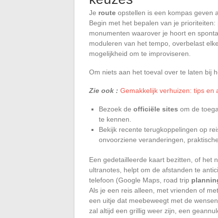
Je
route
opstellen is een kompas geven aan
Begin met het bepalen van je prioriteiten:
monumenten waarover je hoort en spontan
moduleren van het tempo, overbelast elke 
mogelijkheid om te improviseren.
Om niets aan het toeval over te laten bij 
Zie ook :
Gemakkelijk verhuizen: tips en 
Bezoek de
officiële sites
om de toegan
te kennen.
Bekijk recente terugkoppelingen op rei
onvoorziene veranderingen, praktisch
Een gedetailleerde kaart bezitten, of het 
ultranotes, helpt om de afstanden te anti
telefoon (Google Maps, road trip
planni
Als je een reis alleen, met vrienden of met
een uitje dat meebeweegt met de wensen vr
zal altijd een grillig weer zijn, een gean