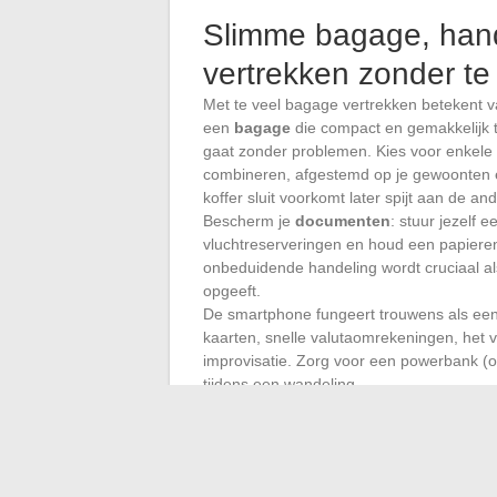
Slimme bagage, handi
vertrekken zonder te
Met te veel bagage vertrekken betekent v
een
bagage
die compact en gemakkelijk 
gaat zonder problemen. Kies voor enkele
combineren, afgestemd op je gewoonten 
koffer sluit voorkomt later spijt aan de a
Bescherm je
documenten
: stuur jezelf e
vluchtreserveringen en houd een papieren 
onbeduidende handeling wordt cruciaal a
opgeeft.
De smartphone fungeert trouwens als een 
kaarten, snelle valutaomrekeningen, het
improvisatie. Zorg voor een powerbank (o
tijdens een wandeling.
Op de luchthaven, vermijd teleurstellingen
handbagage
. Zorg dat de noodzakelijke 
schone kleren. Dezelfde logica geldt voor
flexibiliteit. Houd ruimte voor souvenirs