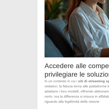
Accedere alle competi
privilegiare le soluzion
In un contesto in cui i
siti di streaming s
visitatori, la fiducia torna alle piattaforme
adattano i loro modelli, offrendo abboname
certo, ma la differenza si misura in affidab
riguardo alla legittimità della visione.