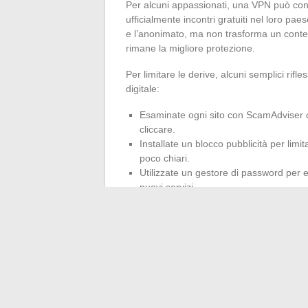
Per alcuni appassionati, una VPN può cons
ufficialmente incontri gratuiti nel loro pa
e l’anonimato, ma non trasforma un contenu
rimane la migliore protezione.
Per limitare le derive, alcuni semplici rifl
digitale:
Esaminate ogni sito con ScamAdviser o 
cliccare.
Installate un blocco pubblicità per limi
poco chiari.
Utilizzate un gestore di password per ev
nuovi servizi.
La Proposta di legge Lafon, attualmente in
diffusione pirata e ambisce a rendere l’off
legislazione si inasprisca, la decisione di 
propria cybersicurezza significa garantire 
propria tranquillità sotto la minaccia di un
meglio quando il rischio maggiore è quell