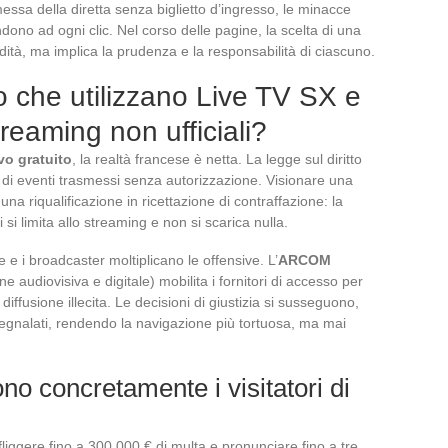
omessa della diretta senza biglietto d’ingresso, le minacce
tendono ad ogni clic. Nel corso delle pagine, la scelta di una
ità, ma implica la prudenza e la responsabilità di ciascuno.
ro che utilizzano Live TV SX e
treaming non ufficiali?
vo gratuito
, la realtà francese è netta. La legge sul diritto
 di eventi trasmessi senza autorizzazione. Visionare una
 una riqualificazione in ricettazione di contraffazione: la
si limita allo streaming e non si scarica nulla.
iche e i broadcaster moltiplicano le offensive. L’
ARCOM
e audiovisiva e digitale) mobilita i fornitori di accesso per
 diffusione illecita. Le decisioni di giustizia si susseguono,
segnalati, rendendo la navigazione più tortuosa, ma mai
o concretamente i visitatori di
infliggere fino a 300.000 € di multa e pronunciare fino a tre