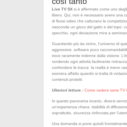
così tanto
Live TV SX
si è affermato come uno degli i
libero. Qui, non è necessario avere una ca
di flussi video che catturano le competizio
nasconde un gioco del gatto e del topo: ca
specchio, ogni deviazione mira a seminare i t
Guardando più da vicino, l’universo di que
aggressive, software poco raccomandabili ins
esce raramente indenne dalla visione. L’in
rendendo ogni attività facilmente rintracci
confondere le tracce: la realtà è meno ra
esonera affatto quando si tratta di violazione
contenuti protetti.
Ulteriori letture :
Come vedere serie TV in
In questo panorama incerto, diversi servi
un’esperienza chiara: stabilità di diffusion
soprattutto, sicurezza rinforzata per l’uten
Una domanda si pone quindi frontalmente: 