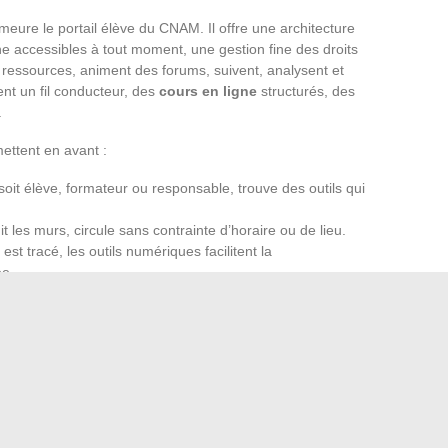
emeure le portail élève du CNAM. Il offre une architecture
e accessibles à tout moment, une gestion fine des droits
 ressources, animent des forums, suivent, analysent et
t un fil conducteur, des
cours en ligne
structurés, des
.
mettent en avant :
l soit élève, formateur ou responsable, trouve des outils qui
t les murs, circule sans contrainte d’horaire ou de lieu.
st tracé, les outils numériques facilitent la
ée.
 d’enseignant prend forme dans ce dialogue permanent
 connectés et accompagnement humain. Les portails ne sont
ls recomposent les échanges, modèlent les rythmes et font
Alors que le numérique s’ancre dans le quotidien scolaire,
s de savoir si ces portails vont s’imposer, mais comment ils
atifs.