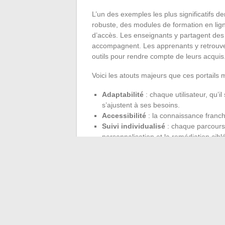
L’un des exemples les plus significatifs d
robuste, des modules de formation en lign
d’accès. Les enseignants y partagent des
accompagnent. Les apprenants y retrouven
outils pour rendre compte de leurs acquis
Voici les atouts majeurs que ces portails 
Adaptabilité
: chaque utilisateur, qu’i
s’ajustent à ses besoins.
Accessibilité
: la connaissance franchi
Suivi individualisé
: chaque parcours e
personnalisation et la remédiation cibl
La
transformation numérique
du métier
entre présence et distance, entre outils
pas de simples bibliothèques en ligne : i
émerger de nouvelles façons d’apprendre. 
une chose est sûre : la question n’est plu
continueront à bousculer nos repères éduc