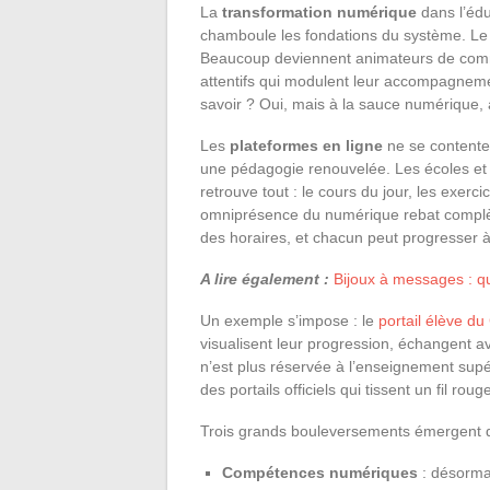
La
transformation numérique
dans l’édu
chamboule les fondations du système. Le 
Beaucoup deviennent animateurs de commu
attentifs qui modulent leur accompagneme
savoir ? Oui, mais à la sauce numérique, a
Les
plateformes en ligne
ne se contenten
une pédagogie renouvelée. Les écoles et 
retrouve tout : le cours du jour, les exerci
omniprésence du numérique rebat complète
des horaires, et chacun peut progresser à 
A lire également :
Bijoux à messages : q
Un exemple s’impose : le
portail élève d
visualisent leur progression, échangent a
n’est plus réservée à l’enseignement supér
des portails officiels qui tissent un fil ro
Trois grands bouleversements émergent d
Compétences numériques
: désormai