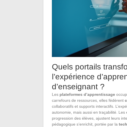
Quels portails trans
l’expérience d’appren
d’enseignant ?
Les
plateformes d’apprentissage
occupe
carrefours de ressources, elles fédèrent
c
collaboratifs et supports interactifs. L’ex
autonomie, mais aussi en traçabilité. Les 
progression des élèves, ajustent leurs int
pédagogique s’enrichit, portée par la
tec