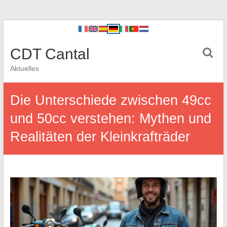
CDT Cantal
Aktuelles
Die Unterschiede zwischen 49cc
und 50cc verstehen: Mythen und
Realitäten der Kleinkrafträder