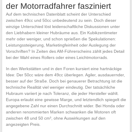
der Motorradfahrer fasziniert
Auf dem technischen Datenblatt scheint der Unterschied
zwischen 49cc und 50cc unbedeutend zu sein. Doch dieser
winzige Unterschied löst leidenschaftliche Diskussionen unter
den Liebhabern kleiner Hubräume aus. Ein Kubikzentimeter
mehr oder weniger, und schon sprießen die Spekulationen:
Leistungssteigerung, Marketingfeinheit oder Auslegung der
Vorschriften? In Zeiten des AM-Führerscheins zählt jedes Detail
bei der Wahl eines Rollers oder eines Leichtmotorrads.
In den Werkstätten und in den Foren kursiert eine hartnäckige
Idee: Der 50cc wäre dem 49cc überlegen. Agiler, ausdauernder,
besser auf der Straße. Doch bei genauerer Betrachtung ist die
technische Realität viel weniger eindeutig. Der tatsächliche
Hubraum variiert je nach Toleranz, die jeder Hersteller wählt.
Europa erlaubt eine gewisse Marge, und letztendlich spiegelt die
angegebene Zahl nur einen Durchschnitt wider. Bei Honda oder
anderen renommierten Marken schwanken die Motoren oft
zwischen 48 und 50 cm³, ohne Auswirkungen auf den
angezeigten Preis.