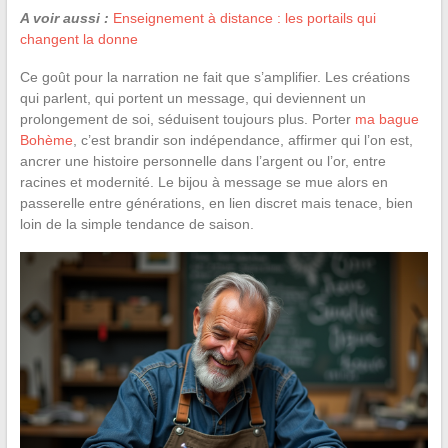
A voir aussi :
Enseignement à distance : les portails qui
changent la donne
Ce goût pour la narration ne fait que s’amplifier. Les créations
qui parlent, qui portent un message, qui deviennent un
prolongement de soi, séduisent toujours plus. Porter
ma bague
Bohème
, c’est brandir son indépendance, affirmer qui l’on est,
ancrer une histoire personnelle dans l’argent ou l’or, entre
racines et modernité. Le bijou à message se mue alors en
passerelle entre générations, en lien discret mais tenace, bien
loin de la simple tendance de saison.