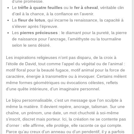
d’une promesse.
Le
trèfle à quatre feuilles
ou le
fer à cheval
, véritable clin
d’œil à la chance, à la confiance en l’avenir.
La
fleur de lotus
, qui incarne la renaissance, la capacité à
s’élever après l’épreuve.
Les
pierres précieuses
: le diamant pour la pureté, la pierre
de naissance pour l’ancrage, l’améthyste ou la tourmaline
selon le sens désiré.
Les inspirations religieuses n’ont pas disparu, de la croix à
l’étoile de David, tout comme l’appel du végétal ou de l’animal :
motif floral pour la beauté fugace, motif animal pour la force de
caractère, énergie à transmettre ou à invoquer. Certains mêlent
même formes géométriques ou évocations célestes, reflets
d’une quête intérieure, d’un imaginaire personnel.
Le bijou personnalisable, c’est un message que l’on sculpte à
même la matière. Il devient repère, ancrage, talisman. Sur une
chaîne, un prénom, une date, un mot chuchoté à soi-même
s’inscrit, discret mais porteur. Ici, la création ne se contente pas
d’orner : elle affirme, elle protège, elle raconte ce qui compte.
Parce qu’au creux d’un anneau ou d’un pendentif, il y a parfois